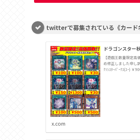
twitterで募集されている《カ
ドラゴンスター秋葉原
【遊戯王数量限定高価
め修正しました申し訳ありま
ｸｿｼｽﾀｰﾊﾟｰｸｽ(ｽｰ) ￥
x.com