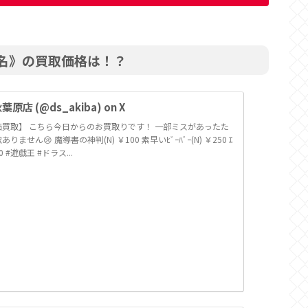
ード名》の買取価格は！？
店 (@ds_akiba) on X
買取】 こちら今日からのお買取りです！ 一部ミスがあったた
せん😢 魔導書の神判(N) ￥100 素早いﾋﾞｰﾊﾞｰ(N) ￥250 ｴ
900 #遊戯王 #ドラス...