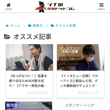
シナコムについて
遊戯王最新予約情報
HOME
MENU
ホーム
遊戯王
オススメ記事
オススメ記事
【あつがなつい！】猛暑を
【インタビュー記事】ブル
乗り切るための対策を紹
ーアイズに馴染んだ男。デ
介！【アラサー男性の最終
ッキ構築論やデュエリスト
結論】
のこだわりを語る【決闘の
2024.07.25
2021.07.29
流儀】
スポンサーリンク