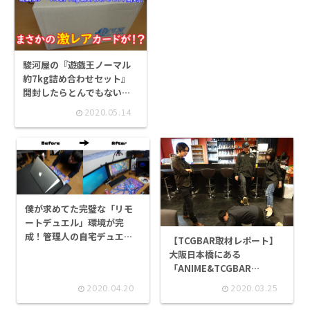
駿河屋の『遊戯王ノーマル
約7kg詰め合わせセット』
開封したらとんでもないカ
ードが出てきた！
2020.05.14
僕が求めてた完璧な「リモ
ートデュエル」環境が完
成！管理人の自宅デュエル
【TCGBAR取材レポート】
スペースを一挙公開しま
大阪日本橋にある
す！
「ANIME&TCGBAR
Antiguo〜アンティゴ〜」
2020.04.20
2020.03.25
に行ってみた！