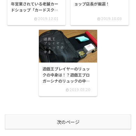
ョップ店長が厳選！
年営業されている老舗カー
ドショップ「カードスクエ
ア」さんに潜入！オーナー
2019.12.01
2019.10.03
さんのこだわりの商品がい
っぱい詰まったお店！！
遊戯王プレイヤーのリュッ
クの中身は！？遊戯王ブロ
ガーシナのリュックの中を
公開します
2019.03.20
次のページ