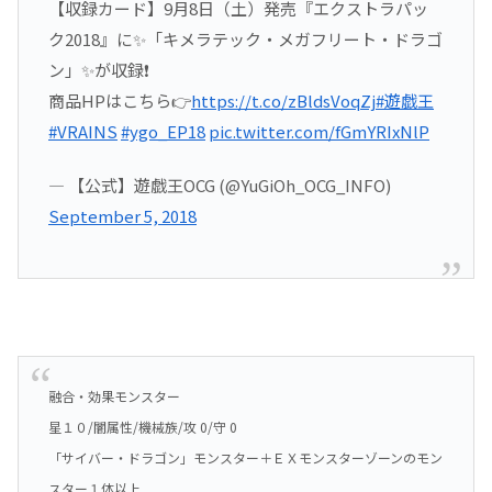
【収録カード】9月8日（土）発売『エクストラパッ
ク2018』に✨「キメラテック・メガフリート・ドラゴ
ン」✨が収録❗️
商品HPはこちら👉
https://t.co/zBldsVoqZj
#遊戯王
#VRAINS
#ygo_EP18
pic.twitter.com/fGmYRIxNlP
— 【公式】遊戯王OCG (@YuGiOh_OCG_INFO)
September 5, 2018
融合・効果モンスター
星１０/闇属性/機械族/攻 0/守 0
「サイバー・ドラゴン」モンスター＋ＥＸモンスターゾーンのモン
スター１体以上