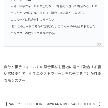
自分・相手フィールドの上記カードを墓地へ送った場合のみ、ＥＸ
デッキから特殊召喚できる（「融合」は必要としない）。
このカードは融合素材にできない。
(1)：このカードの元々の攻撃力は、このカードの融合素材とした
モンスターの数×１２００になる。
自分と相手フィールドの融合素材を墓地に送って融合する緩
い召喚条件で、相手エクストラゾーンを除去することが可能
なモンスター。
【RARITY COLLECTION－20th ANNIVERSARY EDITION－】