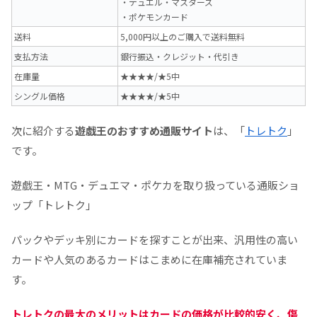
・デュエル・マスターズ
・ポケモンカード
送料
5,000円以上のご購入で送料無料
支払方法
銀行振込・クレジット・代引き
在庫量
★★★★/★5中
シングル価格
★★★★/★5中
次に紹介する
遊戯王のおすすめ通販サイト
は、「
トレトク
」
です。
遊戯王・MTG・デュエマ・ポケカを取り扱っている通販ショ
ップ「トレトク」
パックやデッキ別にカードを探すことが出来、汎用性の高い
カードや人気のあるカードはこまめに在庫補充されていま
す。
トレトクの最大のメリットはカードの価格が比較的安く、傷