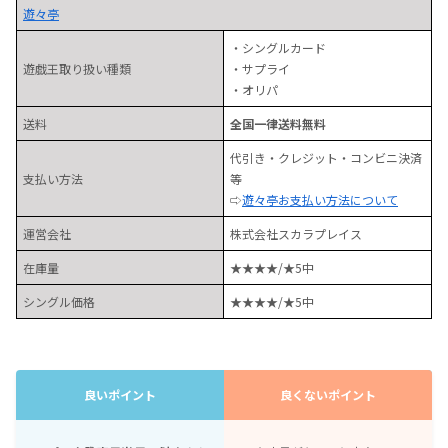
遊々亭
・シングルカード
遊戯王取り扱い種類
・サプライ
・オリパ
送料
全国一律送料無料
代引き・クレジット・コンビニ決済
支払い方法
等
⇨
遊々亭お支払い方法について
運営会社
株式会社スカラプレイス
在庫量
★★★★/★5中
シングル価格
★★★★/★5中
良いポイント
良くないポイント