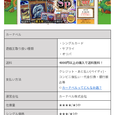
カーナベル
・シングルカード
遊戯王取り扱い種類
・サプライ
・オリパ
送料
4000円以上の購入で送料無料！
クレジット・あと払い(ペイディ)・
コンビニ後払い・代金引換・銀行振
支払い方法
込等
⇨
カーナベルってどんなお店？
運営会社
カーナベル株式会社
在庫量
★★★★/★5中
シングル価格
★★★/★5中