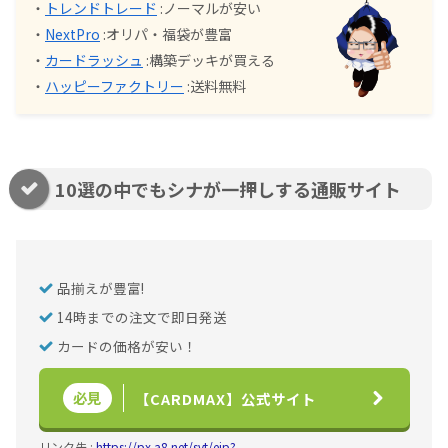
・
トレンドトレード
:ノーマルが安い
・
NextPro
:オリパ・福袋が豊富
・
カードラッシュ
:構築デッキが買える
・
ハッピーファクトリー
:送料無料
10選の中でもシナが一押しする通販サイト
品揃えが豊富!
14時までの注文で即日発送
カードの価格が安い！
必見
【CARDMAX】公式サイト
リンク先 :
https://px.a8.net/svt/ejp?