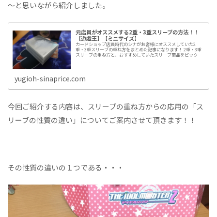
～と思いながら紹介しました。
元店員がオススメする2重・3重スリーブの方法！！
【遊戯王】【ミニサイズ】
カードショップ店員時代のシナがお客様にオススメしていた2
重・3重スリーブの重ね方をまとめた記事になります！ 2重・3重
スリーブの重ね方と、おすすめしていたスリーブ商品をピックア
ップしていますので、多重スリーブをする際の参考にしてくださ
いね！
yugioh-sinaprice.com
今回ご紹介する内容は、スリーブの重ね方からの応用の「ス
リーブの性質の違い」についてご案内させて頂きます！！
その性質の違いの１つである・・・