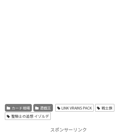
カード相場
遊戯王
LINK VRAINS PACK
戦士族
聖騎士の追想 イゾルデ
スポンサーリンク