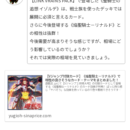
【LINK VRAINS PACK】で登場した《聖騎士の
追想 イゾルデ》は、戦士族を使ったデッキでは
展開に必須と言えるカード。
さらに今後登場する《焔聖騎士－リナルド》と
の相性は抜群！
今後需要が高まりそうな感じですが、相場にど
う影響しているのでしょうか？
それでは実際の相場を見ていきましょう。
【Vジャンプ付録カード】《焔聖騎士－リナルド》で
相性の良さそうなカード・テーマをまとめました！
遊戯王.jpにて【Vジャンプ２月特大号】の付録カードとして登場
する 《焔聖騎士－リナルド》のカード効果が判明！ ぱっと持た感
じ「ヤバそう」な効果を持っているので色々悪用できそうです！
管理人が調べてみて「これいいな！」と思ったカード・テーマ
yugioh-sinaprice.com