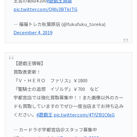
王宮の勅命¥200
#遊戯王買取
pic.twitter.com/QWv3BTkITG
— 福福トレカ秋葉原店 (@fukufuku_toreka)
December 4, 2019
【遊戯王情報】
買取表更新！
『Ｖ・ＨＥＲＯ ファリス』￥1800
『聖騎士の追想 イゾルデ』￥700 など
宇都宮店では強化買取募集中！！また画像以外のカー
ドも買取していますのでぜひ一度当店までお持ち込み
ください。
#遊戯王
pic.twitter.com/4TfZB1C6sG
— カードラボ宇都宮店＠スタッフ募集中