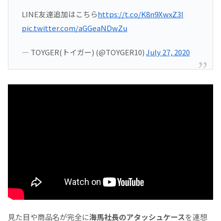
LINE友達追加はこちら
https://t.co/K8n9XwxZ3I
pic.twitter.com/aGGeaNDwZu
— TOYGER(トイガー) (@TOYGER10)
July 27, 2020
見た目や商品名が完全に
海馬社長のアタッシュケース
を連想