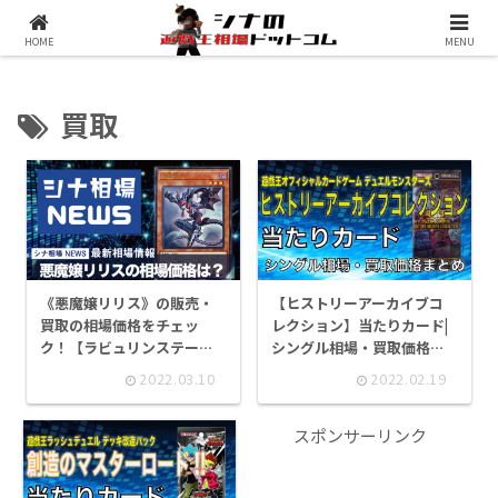
シナコムについて
遊戯王最新予約情報
HOME
MENU
買取
《悪魔嬢リリス》の販売・
【ヒストリーアーカイブコ
買取の相場価格をチェッ
レクション】当たりカード|
ク！【ラビュリンステーマ
シングル相場・買取価格ま
との相性に期待か！】
とめ
2022.03.10
2022.02.19
スポンサーリンク