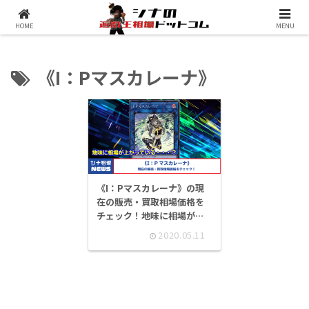
シナコムについて
遊戯王最新予約情報
HOME
MENU
《I：Pマスカレーナ》
《I：Pマスカレーナ》の現
在の販売・買取相場価格を
チェック！地味に相場が上
がっている・・・？
2020.05.11