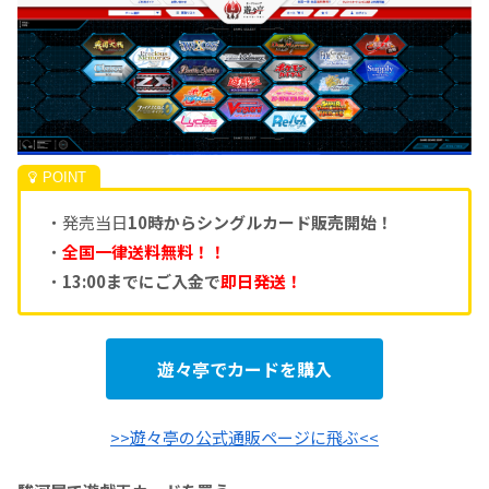
・発売当日
10時からシングルカード販売開始！
・
全国一律送料無料！！
・
13:00までにご入金で
即日発送！
遊々亭でカードを購入
>>遊々亭の公式通販ページに飛ぶ<<