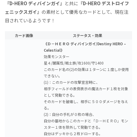
『D-HERO ディバインガイ』
と共に
『D-HERO デストロイフ
ェニックスガイ』
の素材として優秀なカードとして、現在注
目されているようです！
カード画像
ステータス・効果
《Ｄ－ＨＥＲＯ ディバインガイ/Destiny HERO –
Celestial》
効果モンスター
星４/闇属性/戦士族/攻1600/守1400
このカード名の(2)の効果は１ターンに１度しか使用
できない。
(1)：このカードの攻撃宣言時に、
相手フィールドの表側表示の魔法カード１枚を対象
として発動できる。
そのカードを破壊し、相手に５００ダメージを与え
る。
(2)：自分の手札が０枚の場合、
自分の墓地からこのカードと「Ｄ－ＨＥＲＯ」モン
スター１体を除外して発動できる。
自分はデッキから２枚ドローする。