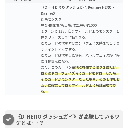
《Ｄ－ＨＥＲＯ ダッシュガイ/Destiny HERO –
Dasher》
効果モンスター
星６/闇属性/戦士族/攻2100/守1000
１ターンに１度、自分フィールド上のモンスター１
体をリリースして発動できる。
このカードの攻撃力はエンドフェイズ時まで１００
０ポイントアップする。
このカードは攻撃した場合、バトルフェイズ終了時
に守備表示になる。
また、このカードが
墓地に存在する限り１度だけ、
自分のドローフェイズ時にカードをドローした時、
そのカードがモンスターだった場合、その１体をお
互いに確認して自分フィールド上に特殊召喚でき
る。
《D-HERO ダッシュガイ》が高騰しているワ
ケとは･･･？