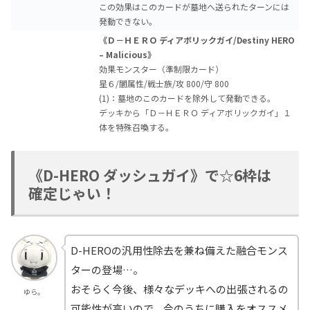
この効果はこのカードが墓地へ送られたターンには
発動できない。
《Ｄ－ＨＥＲＯ ディアボリックガイ/Destiny HERO
– Malicious》
効果モンスター（準制限カード）
星６/闇属性/戦士族/攻 800/守 800
(1)：墓地のこのカードを除外して発動できる。
デッキから「Ｄ－ＨＥＲＯ ディアボリックガイ」１
体を特殊召喚する。
《D-HERO ダッシュガイ》で☆6枠は
確定じゃい！
D-HEROの汎用性除去を兼ね備えた融合モンス
ターの登場…。
おそらく今後、様々なデッキへの出張されるの
ゆら。
可能性が高いので、今のうちに購入をオススメ