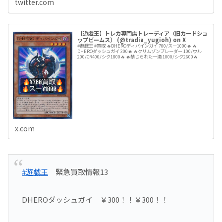
twitter.com
【遊戯王】トレカ専門店トレーディア（旧カードショ
ップビームス） (@tradia_yugioh) on X
#遊戯王 #買取 🔥DHEROディバインガイ 700/スー1000🔥 🔥
DHEROダッシュガイ 300🔥 🔥クリムゾンブレーダー 100/ウル
200/CR400/シク1800🔥 🔥禁じられた一滴 1000/シク2600🔥
x.com
#遊戯王
緊急買取情報13
DHEROダッシュガイ ￥300！！￥300！！