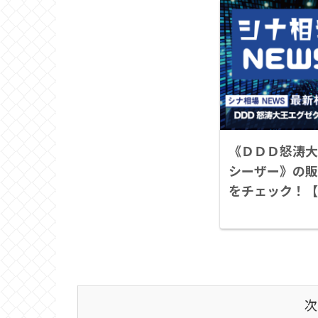
《ＤＤＤ怒涛大
シーザー》の販
をチェック！【
れそう】
次