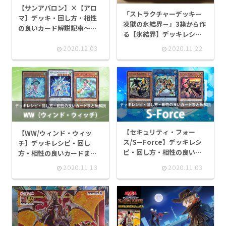
【サンアバロン】×【アロ
「ストラクチャーデッキ－
マ】デッキ・回し方・相性
凍獄の氷結界－」3箱から作
の良いカード解説記事～ラ
る【氷結界】デッキレシ
イフ回復の植物族テーマ～
ピ・回し方・相性の良いカ
2020.12.03
2020.11.22
ードを紹介！
【セキュリティ・フォー
【WW/ウィンド・ウィッ
ス/S－Force】デッキレシ
チ】デッキレシピ・回し
ピ・回し方・相性の良いカ
方・相性の良いカードまと
ードまとめ解説記事
め解説記事
2020.11.13
2020.11.03