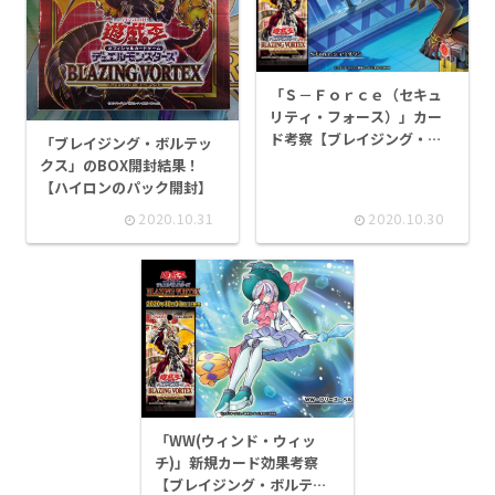
「Ｓ－Ｆｏｒｃｅ（セキュ
リティ・フォース）」カー
ド考察【ブレイジング・ボ
「ブレイジング・ボルテッ
ルテックス】
クス」のBOX開封結果！
【ハイロンのパック開封】
2020.10.31
2020.10.30
「WW(ウィンド・ウィッ
チ)」新規カード効果考察
【ブレイジング・ボルテッ