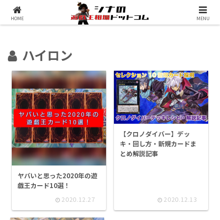
シナコムについて
遊戯王最新予約情報
HOME
MENU
ハイロン
【クロノダイバー】デッ
キ・回し方・新規カードま
とめ解説記事
ヤバいと思った2020年の遊
戯王カード10選！
2020.12.27
2020.12.13