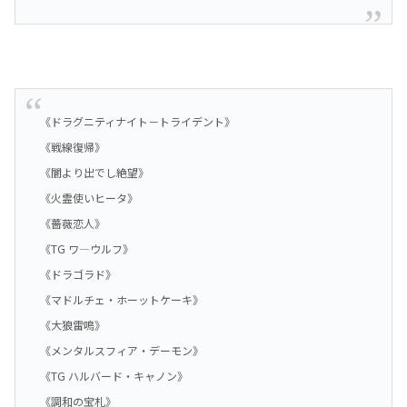
《ドラグニティナイト－トライデント》
《戦線復帰》
《闇より出でし絶望》
《火霊使いヒータ》
《薔薇恋人》
《TG ワ―ウルフ》
《ドラゴラド》
《マドルチェ・ホーットケーキ》
《大狼雷鳴》
《メンタルスフィア・デーモン》
《TG ハルバード・キャノン》
《調和の宝札》