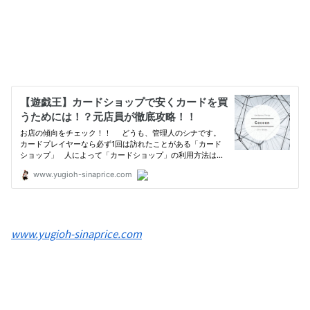
www.yugioh-sinaprice.com