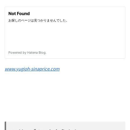
www.yugioh-sinaprice.com