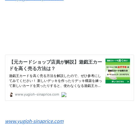
www.yugioh-sinaprice.com