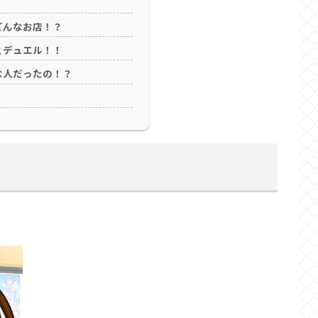
どんなお店！？
とデュエル！！
な人だったの！？