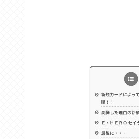
新規カードによっ
騰！！
高騰した理由の新
Ｅ・ＨＥＲＯ セイ
最後に・・・