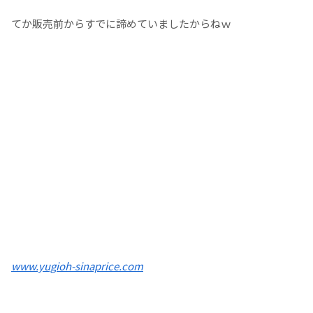
てか販売前からすでに諦めていましたからねｗ
www.yugioh-sinaprice.com