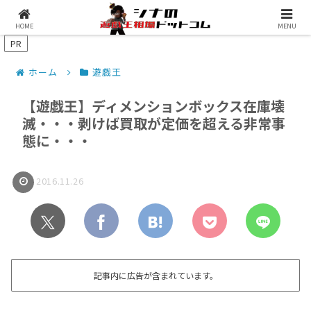
シナコムについて
遊戯王最新予約情報
HOME
MENU
PR
ホーム
遊戯王
【遊戯王】ディメンションボックス在庫壊
滅・・・剥けば買取が定価を超える非常事
態に・・・
2016.11.26
記事内に広告が含まれています。