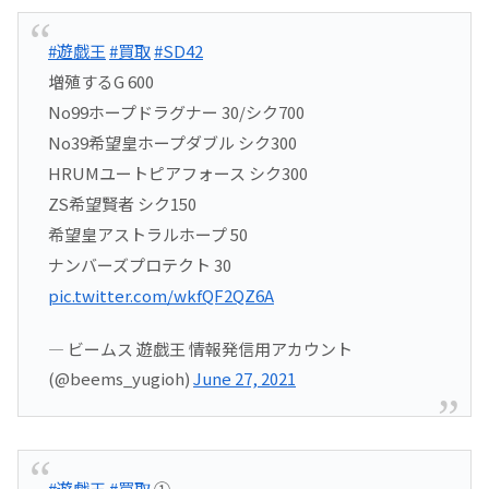
#遊戯王
#買取
#SD42
増殖するG 600
No99ホープドラグナー 30/シク700
No39希望皇ホープダブル シク300
HRUMユートピアフォース シク300
ZS希望賢者 シク150
希望皇アストラルホープ 50
ナンバーズプロテクト 30
pic.twitter.com/wkfQF2QZ6A
— ビームス 遊戯王 情報発信用アカウント
(@beems_yugioh)
June 27, 2021
#遊戯王
#買取
①