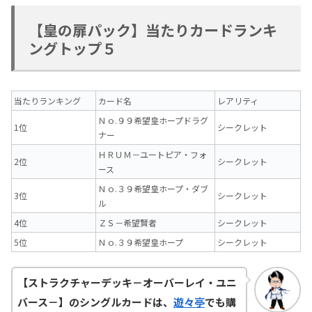
【皇の扉パック】当たりカードランキ
ングトップ５
当たりランキング
カード名
レアリティ
Ｎｏ.９９希望皇ホープドラグ
1位
シークレット
ナー
ＨＲＵＭ－ユートピア・フォ
2位
シークレット
ース
Ｎｏ.３９希望皇ホープ・ダブ
3位
シークレット
ル
4位
ＺＳ－希望賢者
シークレット
5位
Ｎｏ.３９希望皇ホープ
シークレット
【ストラクチャーデッキ－オーバーレイ・ユニ
バース－】のシングルカードは、
遊々亭
でも購