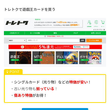
トレトクで遊戯王カードを買う
・
シングルカード（光り物）などの
特価が安い
！
・古い光り物も
揃っている
！
・
傷あり特価
がお得！