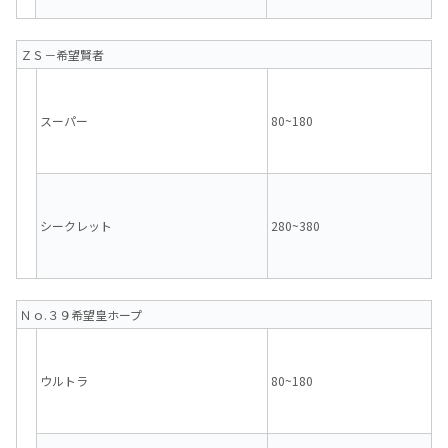
ＺＳ－希望賢者
スーパー
80~180
シークレット
280~380
Ｎｏ.３９希望皇ホープ
ウルトラ
80~180