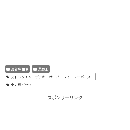
最新弾相場
遊戯王
ストラクチャーデッキ－オーバーレイ・ユニバース－
皇の扉パック
スポンサーリンク