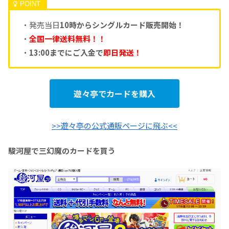
・発売当日
10時からシングルカード販売開始！
・
全国一律送料無料！！
・
13:00までにご入金で
即日発送！
遊々亭でカードを購入
>>遊々亭の公式通販ページに飛ぶ<<
駿河屋で三幻魔のカードを買う