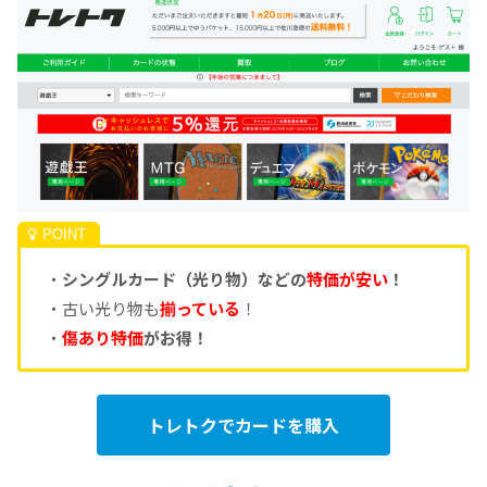
・
シングルカード（光り物）などの
特価が安い
！
・古い光り物も
揃っている
！
・
傷あり特価
がお得！
トレトクでカードを購入