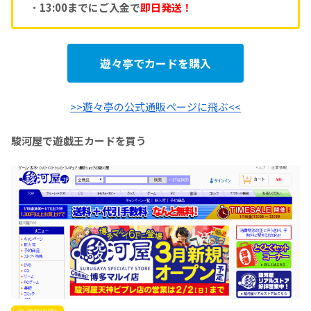
・
13:00までにご入金で
即日発送！
遊々亭でカードを購入
>>遊々亭の公式通販ページに飛ぶ<<
駿河屋で遊戯王カードを買う