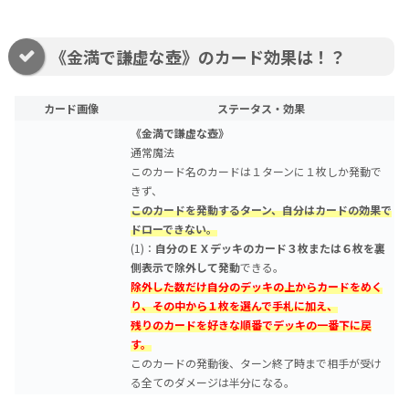
《金満で謙虚な壺》のカード効果は！？
カード画像
ステータス・効果
《金満で謙虚な壺》
通常魔法
このカード名のカードは１ターンに１枚しか発動で
きず、
このカードを発動するターン、自分はカードの効果で
ドローできない。
(1)：
自分のＥＸデッキのカード３枚または６枚を裏
側表示で除外して発動
できる。
除外した数だけ自分のデッキの上からカードをめく
り、その中から１枚を選んで手札に加え、
残りのカードを好きな順番でデッキの一番下に戻
す。
このカードの発動後、ターン終了時まで相手が受け
る全てのダメージは半分になる。