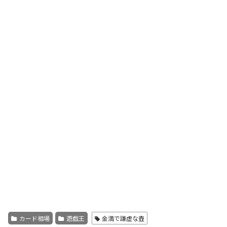
カード相場
遊戯王
金満で謙虚な壺