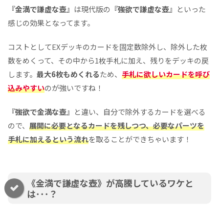
『金満で謙虚な壺』
は現代版の
『強欲で謙虚な壺』
といった
感じの効果となってます。
コストとしてEXデッキのカードを固定数除外し、除外した枚
数をめくって、その中から1枚手札に加え、残りをデッキの戻
します。
最大6枚もめくれる
ため、
手札に欲しいカードを呼び
込みやすい
のが強いですね！
『強欲で金満な壺』
と違い、自分で除外するカードを選べる
ので、
展開に必要となるカードを残しつつ、必要なパーツを
手札に加えるという流れ
を取ることができちゃいます！
《金満で謙虚な壺》が高騰しているワケと
は･･･？