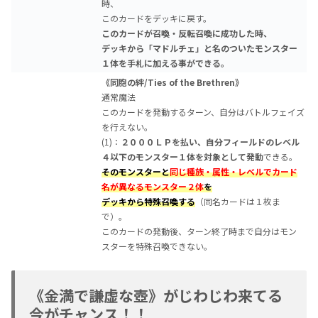
時、
このカードをデッキに戻す。
このカードが召喚・反転召喚に成功した時、
デッキから「マドルチェ」と名のついたモンスター
１体を手札に加える事ができる。
《同胞の絆/Ties of the Brethren》
通常魔法
このカードを発動するターン、自分はバトルフェイズ
を行えない。
(1)：
２０００ＬＰを払い、自分フィールドのレベル
４以下のモンスター１体を対象として発動
できる。
そのモンスターと
同じ種族・属性・レベルでカード
名が異なるモンスター２体
を
デッキから特殊召喚する
（同名カードは１枚ま
で）。
このカードの発動後、ターン終了時まで自分はモン
スターを特殊召喚できない。
《金満で謙虚な壺》がじわじわ来てる
今がチャンス！！