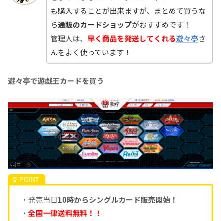
も購入することが出来ますが、まとめて買うな
ら
通販のカードショップ
がおすすめです！
管理人は、
早く商品を発送してくれる
遊々亭
さ
んをよく使っています！
遊々亭で遊戯王カードを買う
・発売当日
10時からシングルカード販売開始！
・
全国一律送料無料！！