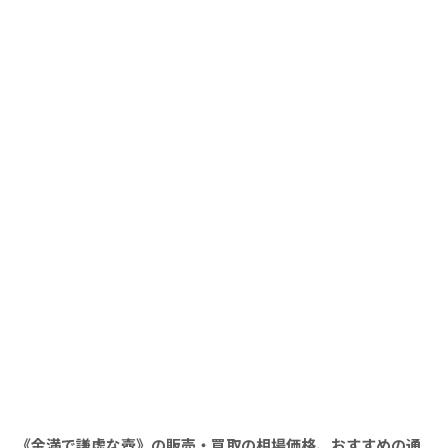
《金満で謙虚な壺》の販売・買取の相場価格、おすすめの通