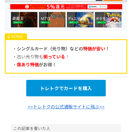
・
シングルカード（光り物）などの
特価が安い
！
・古い光り物も
揃っている
！
・
傷あり特価
がお得！
トレトクでカードを購入
>>トレトクの公式通販サイトに飛ぶ<<
この記事を書いた人