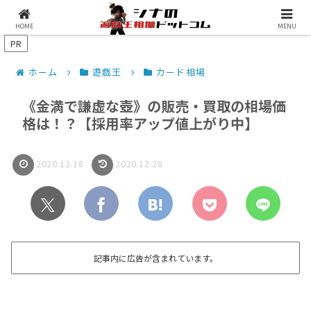
シナコムについて
遊戯王最新予約情報
HOME
MENU
PR
ホーム
遊戯王
カード相場
《金満で謙虚な壺》の販売・買取の相場価
格は！？【採用率アップ値上がり中】
2020.12.18
2020.12.28
記事内に広告が含まれています。