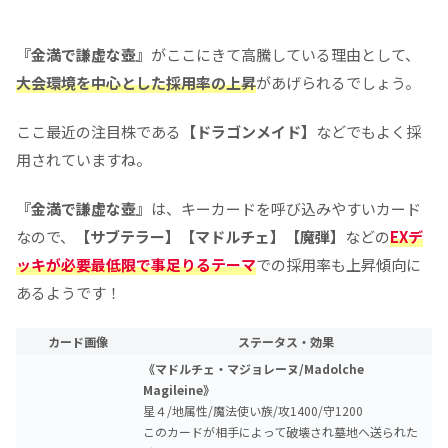
『金満で謙虚な壺』
がここにきて高騰している理由として、
大会環境を中心とした採用率の上昇
があげられるでしょう。
ここ最近の注目株である
【ドラゴンメイド】
などでもよく採
用されていますね。
『金満で謙虚な壺』
は、キーカードを呼び込みやすいカード
なので、
【サブテラー】【マドルチェ】【魔弾】
などの
EXデ
ッキが必要最低限で事足りるテーマ
での採用率も上昇傾向に
あるようです！
カード画像
ステータス・効果
《マドルチェ・マジョレーヌ/Madolche
Magileine》
星４/地属性/魔法使い族/攻1400/守1200
このカードが相手によって破壊され墓地へ送られた