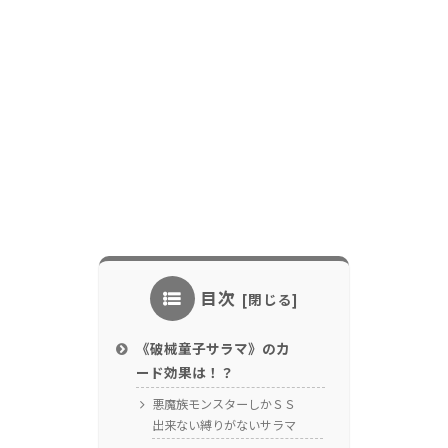
目次
《破械童子サラマ》のカ
ード効果は！？
悪魔族モンスターしかＳＳ
出来ない縛りがないサラマ