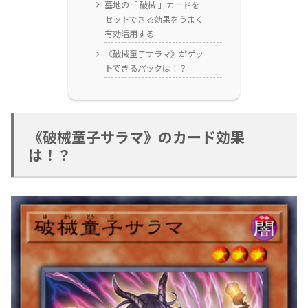
墓地の「 破械 」カードを
セットできる効果をうまく
有効活用する
《破械童子サラマ》がゲッ
トできるパックは！？
《破械童子サラマ》のカード効果
は！？