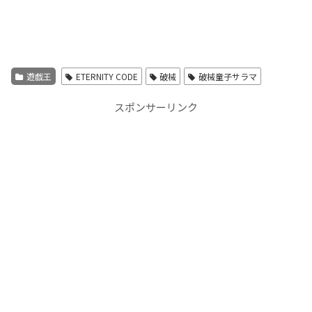
遊戯王
ETERNITY CODE
破械
破械童子サラマ
スポンサーリンク