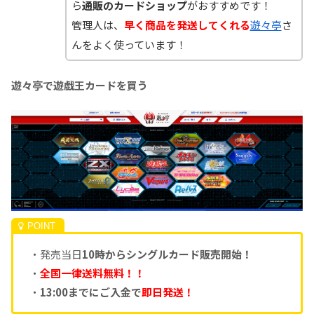
ら
通販のカードショップ
がおすすめです！
管理人は、
早く商品を発送してくれる
遊々亭
さ
んをよく使っています！
遊々亭で遊戯王カードを買う
・発売当日
10時からシングルカード販売開始！
・
全国一律送料無料！！
・
13:00までにご入金で
即日発送！