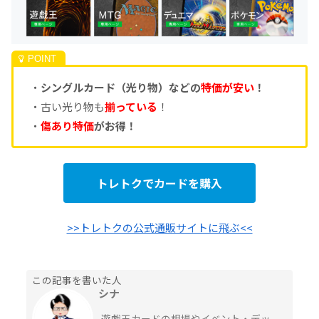
・
シングルカード（光り物）などの
特価が安い
！
・古い光り物も
揃っている
！
・
傷あり特価
がお得！
トレトクでカードを購入
>>トレトクの公式通販サイトに飛ぶ<<
この記事を書いた人
シナ
遊戯王カードの相場やイベント・デッ